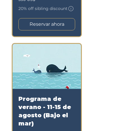
dólares
estadounidenses
El precio final y, si corresponde, el desc
20% off sibling discount
Reservar ahora
Programa de
verano - 11-15 de
agosto (Bajo el
mar)