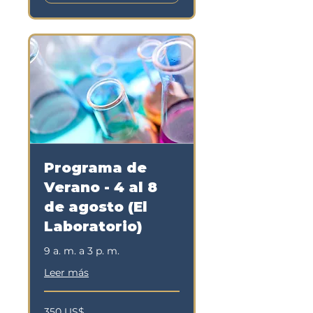
Programa de
Verano - 4 al 8
de agosto (El
Laboratorio)
9 a. m. a 3 p. m.
Leer más
350
350 US$